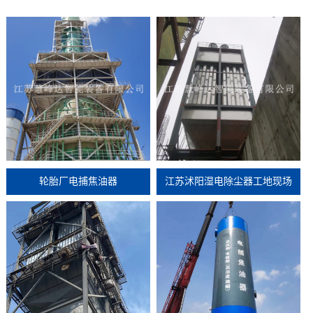
轮胎厂电捕焦油器
江苏沭阳湿电除尘器工地现场