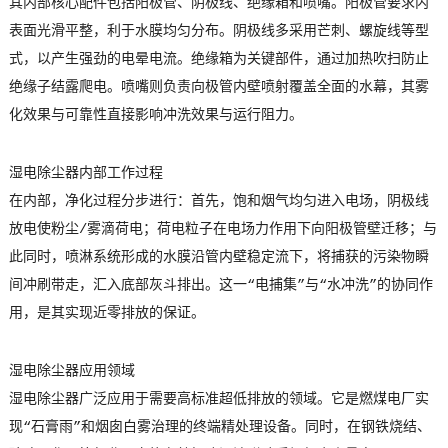
其内部核心配件包括阳极管、阴极线、绝缘箱和喷嘴。阳极管要求内
表面光滑平整，利于水膜均匀分布。阴极线多采用芒刺、螺旋线等型
式，以产生强劲的电晕电流。绝缘箱为关键部件，通过加热吹扫防止
绝缘子结露爬电。喷嘴则负责向极管内壁喷射覆盖全面的水幕，其雾
化效果与可靠性直接影响冲洗效果与运行阻力。
湿电除尘器内部工作过程
在内部，净化过程分步进行：首先，饱和烟气均匀进入电场，阴极线
放电使粉尘/雾滴荷电；荷电粒子在电场力作用下向阳极管壁迁移；与
此同时，喷淋系统形成的水膜沿管内壁稳定流下，将捕获的污染物瞬
间冲刷带走，汇入底部灰斗排出。这一“电捕集”与“水冲洗”的协同作
用，是其实现近零排放的保证。
湿电除尘器应用领域
湿电除尘器广泛应用于需要高标准超低排放的领域。它是燃煤电厂实
现“石膏雨”和烟囱白雾治理的终端精处理设备。同时，在钢铁烧结、