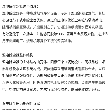
湿电除尘器概述与原理：
湿电除尘器是一种高效烟气净化设备，专用于处理饱和湿烟气。其核
心原理与干式电除尘器类似，通过高压电场使粉尘颗粒与雾滴荷电，
随后被捕集至极板。关键区别在于，它通过持续喷洒水膜冲洗极板，
有效避免了二次扬尘，并能协同脱除SO3、汞等重金属污染物，尤其适
用于燃煤电厂、烧结机等复杂工况的深度减排。
湿电除尘器整体结构
湿电除尘器的主体结构由壳体、阳极管束（沉淀极）、阴极系统、喷
淋系统及水处理系统构成。壳体通常采用玻璃钢或耐腐蚀合金，以应
对湿烟气的强腐蚀性。内部阳极管束呈正六边形或圆形蜂窝状排列，
以更大化收集面积。阴极系统包括阴极线和绝缘箱，负责产生电晕放
电。整体结构设计紧凑，力求气流分布均匀，确保高效稳定运行。
湿电除尘器内部配件详解