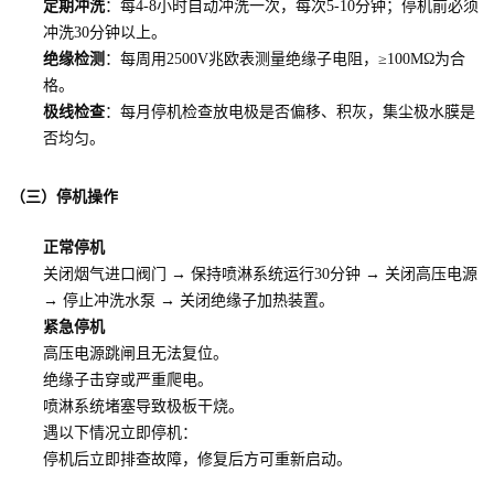
定期冲洗
：每4-8小时自动冲洗一次，每次5-10分钟；停机前必须
冲洗30分钟以上。
绝缘检测
：每周用2500V兆欧表测量绝缘子电阻，≥100MΩ为合
格。
极线检查
：每月停机检查放电极是否偏移、积灰，集尘极水膜是
否均匀。
（三）停机操作
正常停机
关闭烟气进口阀门 → 保持喷淋系统运行30分钟 → 关闭高压电源
→ 停止冲洗水泵 → 关闭绝缘子加热装置。
紧急停机
高压电源跳闸且无法复位。
绝缘子击穿或严重爬电。
喷淋系统堵塞导致极板干烧。
遇以下情况立即停机：
停机后立即排查故障，修复后方可重新启动。