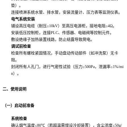
垫）。
连接喷淋系统水管、排水管，安装流量计、压力表等监测仪表。
电气系统安装
铺设高压电缆（耐压≥10kV）至高压电源柜，接地电阻≤4Ω。
安装低压控制柜，连接PLC、传感器、电磁阀等控制元件。
敷设绝缘子加热装置线路，防止结露导致爬电。
调试前检查
检查所有螺栓紧固情况，手动盘动传动部件（如冲洗泵）无卡
阻。
封闭所有人孔门，进行气密性试验（压力≥500Pa，泄漏率≤1%/mi
n）。
二、使用说明
（一）启动前准备
系统检查
确认烟气温度≤80℃（若超温需增设冷却装置），含尘浓度≤50g/