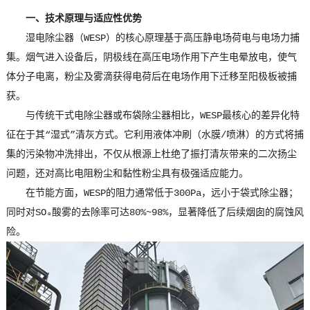
一、技术原理与适应性优势
湿电除尘器（WESP）的核心原理基于高压静电场荷电与电场力捕
集。烟气进入设备后，阴极线在高压电场作用下产生电晕放电，使气
体分子电离，粉尘及雾滴获得电荷后在电场作用下迁移至阳极板被捕
获。
与传统干式电除尘器或布袋除尘器相比，WESP最核心的差异化特
征在于其“湿式”清灰方式。它利用液体冲刷（水膜/喷淋）的方式将捕
集的污染物冲洗排出，不仅从根源上杜绝了振打清灰带来的二次扬尘
问题，还对高比电阻粉尘和黏性粉尘具有极强适应能力。
在节能方面，WESP的阻力通常低于300Pa，远小于袋式除尘器；
同时对SO₃酸雾的去除率可达80%~98%，显著降低了后续烟囱的腐蚀风
险。