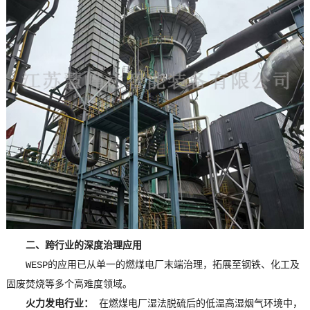
二、跨行业的深度治理应用
WESP的应用已从单一的燃煤电厂末端治理，拓展至钢铁、化工及
固废焚烧等多个高难度领域。
火力发电行业：
在燃煤电厂湿法脱硫后的低温高湿烟气环境中，