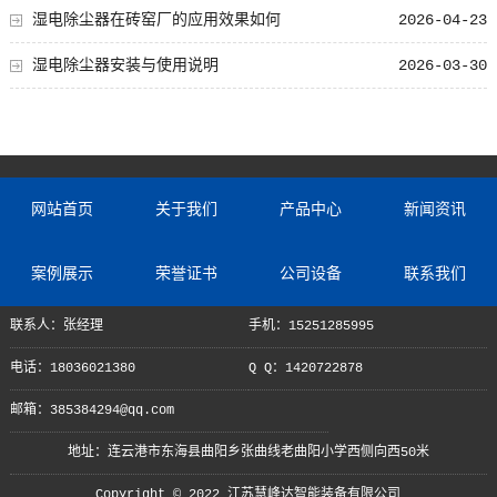
湿电除尘器在砖窑厂的应用效果如何
2026-04-23
湿电除尘器安装与使用说明
2026-03-30
网站首页
关于我们
产品中心
新闻资讯
案例展示
荣誉证书
公司设备
联系我们
联系人：张经理
手机：15251285995
电话：18036021380
Q Q：1420722878
邮箱：385384294@qq.com
地址：连云港市东海县曲阳乡张曲线老曲阳小学西侧向西50米
Copyright © 2022 江苏慧峰达智能装备有限公司