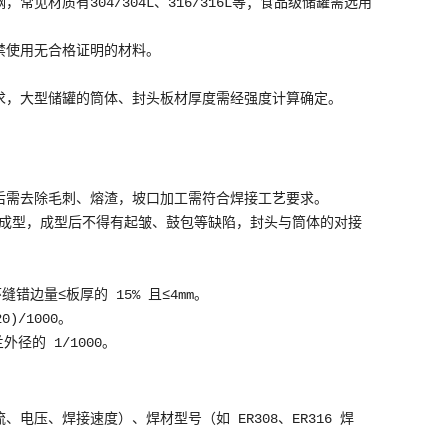
材质有304/304L、316/316L等；食品级储罐需选用
禁使用无合格证明的材料。
求，大型储罐的筒体、封头板材厚度需经强度计算确定。
后需去除毛刺、熔渣，坡口加工需符合焊接工艺要求。
压成型，成型后不得有起皱、鼓包等缺陷，封头与筒体的对接
错边量≤板厚的 15% 且≤4mm。
0)/1000。
径的 1/1000。
压、焊接速度）、焊材型号（如 ER308、ER316 焊