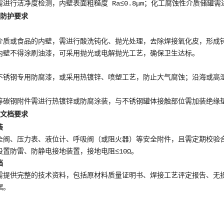
需进行洁净度检测，内壁表面粗糙度 Ra≤0.8μm；化工腐蚀性介质储
与防护要求
介质或食品的内壁，需进行酸洗钝化、抛光处理，去除焊接氧化皮，形成
内壁不得涂刷油漆，可采用抛光或电解抛光工艺，确保卫生达标。
不锈钢专用防腐漆，或采用热镀锌、喷塑工艺，防止大气腐蚀；沿海或高
等碳钢附件需进行热镀锌或防腐涂装，与不锈钢罐体接触部位需加装绝缘
与文档要求
装
全阀、压力表、液位计、呼吸阀（或阻火器）等安全附件，且需定期校验
设置防雷、防静电接地装置，接地电阻≤10Ω。
档
需提供完整的技术资料，包括原材料质量证明书、焊接工艺评定报告、无
据。