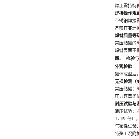
焊工需持特
焊接操作规
不锈钢焊接
严禁在非焊
焊缝质量等
常压储罐的
焊缝表面不得
四、 检验
外观检验
罐体成型后
无损检测（N
常压储罐：
压力容器类储
耐压试验与
液压试验：
1.15 倍
气密性试验
特殊工况附