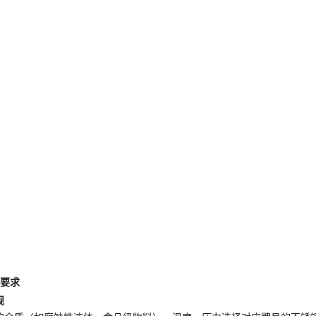
料要求
规