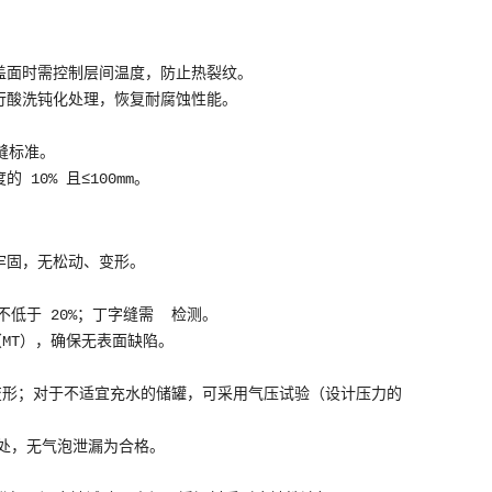
盖面时需控制层间温度，防止热裂纹。
行酸洗钝化处理，恢复耐腐蚀性能。
缝标准。
10% 且≤100mm。
牢固，无松动、变形。
不低于 20%；丁字缝需 检测。
（MT），确保无表面缺陷。
见变形；对于不适宜充水的储罐，可采用气压试验（设计压力的
接处，无气泡泄漏为合格。