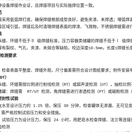
种设备焊接作业证，且焊接项目与实际施焊位置一致。
范
需采用氩弧焊打底，确保焊缝根部成型良好，避免夹渣、未焊透；埋弧焊
接区域引弧，焊接后及时清理焊缝表面的焊渣、飞溅物，不锈钢焊缝需进
级
纵缝、环缝不低于Ⅱ 级焊缝标准，压力容器类储罐的焊缝不低于Ⅰ 级焊
有裂纹、气孔、夹渣、未熔合等缺陷，咬边深度≤0.5mm，长度≤焊缝长度的 
与检测要求
，检查表面平整度、焊缝外观，尺寸偏差需符合设计图纸要求；附件安装
DT）
纵缝、环缝需按比例进行射线检测（RT）或超声波检测（UT），抽检比例
罐：焊缝需 RT/UT 检测，角焊缝需进行渗透检测（PT）或磁粉检测
密封性试验
充水至设计压力的 1.25 倍，保压 30 分钟，检查罐体无渗漏、无可
），需严格控制试验压力和安全措施。
：试验压力为设计压力，保压 24 小时，用肥皂水检查焊缝、法兰等连
加检测