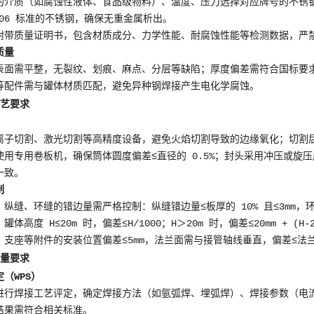
介质（如腐蚀性液体、食品级物料）、温度、压力选择对应牌号的不锈钢，常见
4806 标准的不锈钢，确保无重金属析出。
附带质量证明书，包含材质成分、力学性能、耐腐蚀性能等检测数据，严
质量
表面需平整，无裂纹、划痕、麻点、分层等缺陷；厚度偏差需符合国标要
等配件需与罐体材质匹配，避免异种钢焊接产生电化学腐蚀。
工艺要求
离子切割、激光切割等高精度设备，避免火焰切割导致的边缘氧化；切割
使用专用卷板机，确保筒体圆度偏差≤直径的 0.5%；封头采用冲压或旋
一致。
制
纵缝、环缝的错边量需严格控制：纵缝错边量≤板厚的 10% 且≤3mm，环缝
体高度 H≤20m 时，偏差≤H/1000；H＞20m 时，偏差≤20mm + (H-2
支座等附件的安装位置偏差≤5mm，法兰面需与接管轴线垂直，偏差≤法兰外
质量要求
（WPS）
行焊接工艺评定，确定焊接方法（如氩弧焊、埋弧焊）、焊接参数（电流、电
结果需符合相关标准。