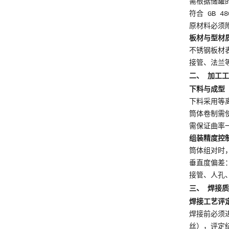
需根据储罐的
符合 GB 
原材料必须
板材与型材
不锈钢板材
接管、法兰
二、 加工
下料与成型
下料采用等
筒体卷制需
需保证曲率
组装精度控
筒体组对时，
垂直度偏差：罐
接管、人孔、
三、 焊接
焊接工艺评定
焊接前必须进
丝），评定