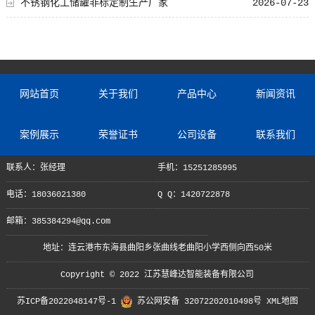
不锈钢化工储罐非标定制生产厂家
2026-07-23
网站首页
关于我们
产品中心
新闻资讯
案例展示
荣誉证书
公司设备
联系我们
联系人：张经理
手机：15251285995
电话：18036021380
Q Q：1420722878
邮箱：385384294@qq.com
地址：连云港市东海县曲阳乡张曲线老曲阳小学西侧向西50米
Copyright © 2022 江苏慧峰达智能装备有限公司
苏ICP备2022048147号-1
苏公网安备 32072202010498号
XML地图