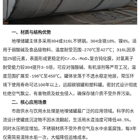
一、材质与结构优势
地埋储罐主体多采用304或316L不锈钢。304含铬18%、镍8%，适
用于弱酸碱及食品级物料，温度耐受范围-270℃至427℃；316L因添
加2%钼元素，表面形成更稳定的Cr₂O₃-MoO₃复合钝化膜，对氯离子
耐受能力较304提升3-5倍，可应对强酸碱、有机溶剂等严苛工况，温
度范围扩展至-196℃至450℃。罐体坐落于不透水稳定地层，常压环
境下使用寿命可达100年以上，远超碳钢罐和塑料罐。密封式设计彻底
杜绝空气飘尘、有害物质及蚊虫侵入，确保存储介质不受外界污染。
二、核心应用场景
市政供水与饮用水处理是地埋储罐最广泛的应用领域。科学的水
流设计使罐底沉淀物不因水流翻起，生活用水混浊度可降低48.5%，
同时水压明显增加。不锈钢材质不受外界空气及水中余氯腐蚀，每3年
仅需简易清除水垢一次，大幅降低运维成本。