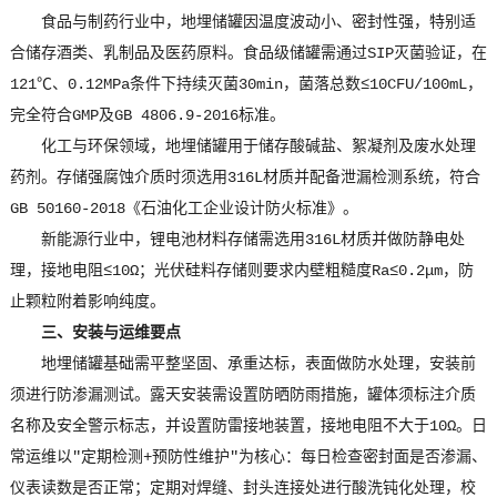
食品与制药行业中，地埋储罐因温度波动小、密封性强，特别适
合储存酒类、乳制品及医药原料。食品级储罐需通过SIP灭菌验证，在
121℃、0.12MPa条件下持续灭菌30min，菌落总数≤10CFU/100mL，
完全符合GMP及GB 4806.9-2016标准。
化工与环保领域，地埋储罐用于储存酸碱盐、絮凝剂及废水处理
药剂。存储强腐蚀介质时须选用316L材质并配备泄漏检测系统，符合
GB 50160-2018《石油化工企业设计防火标准》。
新能源行业中，锂电池材料存储需选用316L材质并做防静电处
理，接地电阻≤10Ω；光伏硅料存储则要求内壁粗糙度Ra≤0.2μm，防
止颗粒附着影响纯度。
三、安装与运维要点
地埋储罐基础需平整坚固、承重达标，表面做防水处理，安装前
须进行防渗漏测试。露天安装需设置防晒防雨措施，罐体须标注介质
名称及安全警示标志，并设置防雷接地装置，接地电阻不大于10Ω。日
常运维以"定期检测+预防性维护"为核心：每日检查密封面是否渗漏、
仪表读数是否正常；定期对焊缝、封头连接处进行酸洗钝化处理，校