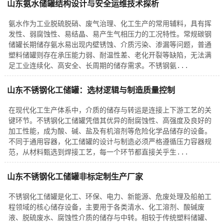
山东氨水储罐结构设计与安全运维技术探析
氨水作为工业脱硫脱硝、废气治理、化工生产的常用辅料，具有挥
发性、弱腐蚀性、易结晶、易产生气相压力的工况特性。常规碳钢
储罐长期储存氨水易出现内壁锈蚀、介质污染、渗漏等问题，普通
塑料储罐则存在承压能力弱、耐温性差、老化开裂等缺陷，无法满
足工业连续化、高安全、长周期的储存需求。不锈钢氨...
山东不锈钢化工储罐：选材逻辑与制造质量控制
在现代化工生产体系中，介质的储存与转运是连接上下游工艺的关
键环节。不锈钢化工储罐凭借其优异的耐腐蚀性、高强度及良好的
加工性能，成为酸、碱、盐及有机溶剂等危险化学品储存的设备。
不同于通用容器，化工储罐的设计与制造必须严格遵循压力容器规
范，从材料甄选到焊接工艺，每一个环节都直接关乎生...
山东不锈钢化工储罐非标定制生产厂家
不锈钢化工储罐是化工、环保、电力、新能源、危废处理及船舶工
程领域的核心储存设备，主要用于各类清水、化工溶剂、酸碱废
液、脱硫废水、腐蚀性介质的储存与中转。相较于传统塑料储罐、