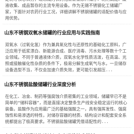
液收集、成品暂存的主流专用设备。作为无锡不锈钢化工储罐厂
家，下面针对农药行业工况，详细讲解不锈钢储罐的适配价值与应
用优势。
山东不锈钢双氧水储罐的行业应用与实践指南
双氧水（过氧化氢）作为兼具氧化性与还原性的基础化工原料，广
泛应用于纸浆漂白、新能源合成、医疗消毒、污水处理等数十个工
业领域。不同于普通液体介质，双氧水化学性质活泼，在高温、光
照或接触催化性杂质的条件下，极易分解生成氧气与水，一旦储存
设备选型不当，不仅会加速介质失效，更可能引发超压...
山东不锈钢盐酸储罐行业深度分析
在化工、冶金、制药等强腐蚀介质密集的工业领域，储罐早已不是
简单的“储料容器”，而是直接决定整条生产线安全稳定运行的核心
装备。盐酸作为应用最广泛的基础强酸之一，具有强挥发性、强腐
蚀性和易渗透的特性，对储存容器的材质、结构设计和配套安全系
统都提出了极高要求。不锈钢盐酸储罐凭借适配性的...