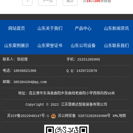
7
下一页
尾页
共
14
页
105
条数据
网站首页
山东关于我们
产品中心
山东新闻资讯
山东案例展示
山东荣誉证书
山东公司设备
山东联系我们
联系人：张经理
手机：15251285995
电话：18036021380
Q Q：1420722878
邮箱：385384294@qq.com
地址：连云港市东海县曲阳乡张曲线老曲阳小学西侧向西50米
Copyright © 2022 江苏慧峰达智能装备有限公司
苏ICP备2022048147号-1
苏公网安备 32072202010498号
XML地图