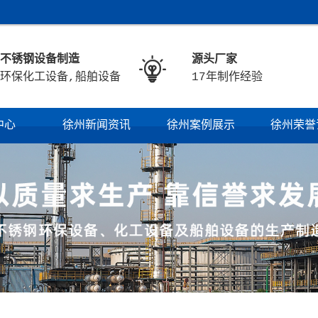
不锈钢设备制造
源头厂家

环保化工设备,船舶设备
17年制作经验
中心
徐州新闻资讯
徐州案例展示
徐州荣誉