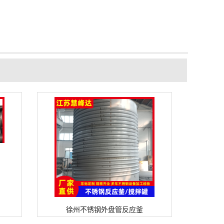
徐州不锈钢外盘管反应釜