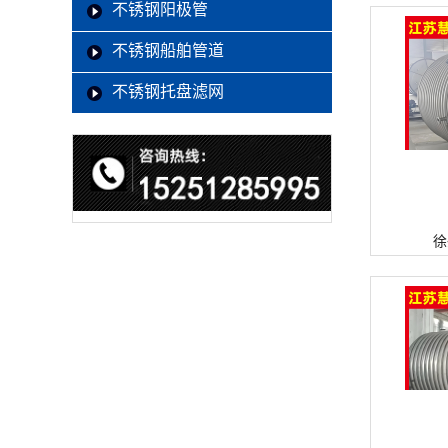
不锈钢阳极管
不锈钢船舶管道
不锈钢托盘滤网
徐