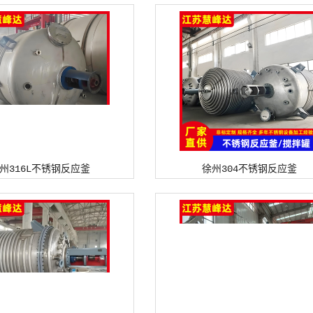
州316L不锈钢反应釜
徐州304不锈钢反应釜