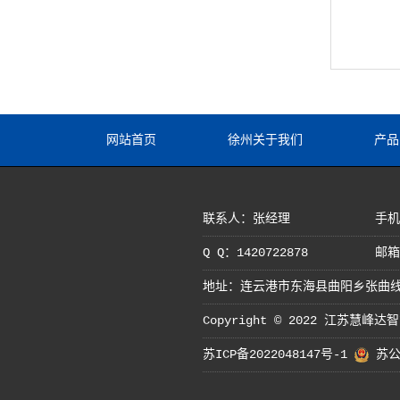
网站首页
徐州关于我们
产品
联系人：张经理
手机：
Q Q：1420722878
邮箱：
地址：连云港市东海县曲阳乡张曲线
Copyright © 2022 江苏慧
苏ICP备2022048147号-1
苏公