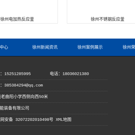
徐州电加热反应釜
徐州不锈钢反应釜
中心
徐州新闻资讯
徐州案例展示
徐州
15251285995
电话：18036021380
385384294@qq.com
老曲阳小学西侧向西50米
峰达智能装备有限公司
网安备 32072202010498号
XML地图