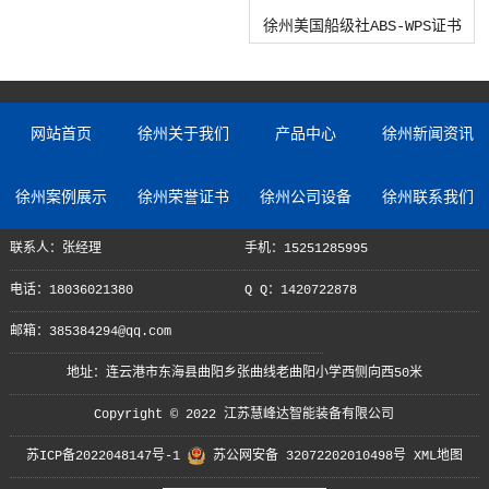
徐州美国船级社ABS-WPS证书
网站首页
徐州关于我们
产品中心
徐州新闻资讯
徐州案例展示
徐州荣誉证书
徐州公司设备
徐州联系我们
联系人：张经理
手机：15251285995
电话：18036021380
Q Q：1420722878
邮箱：385384294@qq.com
地址：连云港市东海县曲阳乡张曲线老曲阳小学西侧向西50米
Copyright © 2022 江苏慧峰达智能装备有限公司
苏ICP备2022048147号-1
苏公网安备 32072202010498号
XML地图