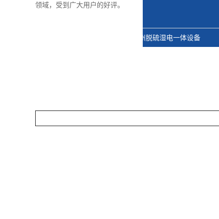
领域，受到广大用户的好评。
除尘器工地现场
徐州脱硫湿电一体设备
除尘器工地现场
徐州脱硫湿电一体设备