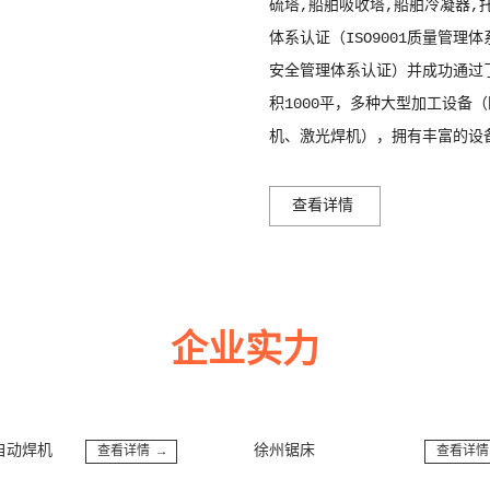
硫塔,船舶吸收塔,船舶冷凝器,
体系认证（ISO9001质量管理体
安全管理体系认证）并成功通过了
积1000平，多种大型加工设备
机、激光焊机），拥有丰富的设
查看详情
企业实力
多年来诚信服务每一位客户，以至诚用心，缔造优良品质。
机
徐州锯床
查看详情 →
查看详情 →