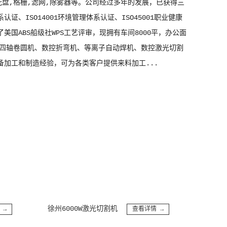
托盘,格栅,滤网,除雾器等。公司经过多年的发展，已获得三
系认证、ISO14001环境管理体系认证、ISO45001职业健康
美国ABS船级社WPS工艺评审，现拥有车间8000平，办公面
（四轴卷圆机、数控折弯机、等离子自动焊机、数控激光切割
备加工和制造经验，可为各类客户提供来料加工...
徐州6000W激光切割机
徐州四轴卷
查看详情 →