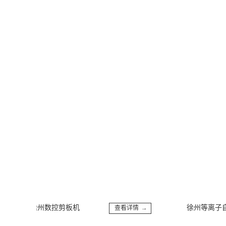
徐州数控剪板机
徐州等离子自动焊
查看详情 →