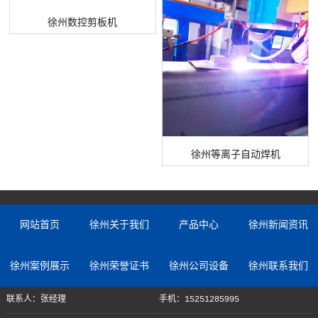
徐州数控剪板机
徐州等离子自动焊机
网站首页
徐州关于我们
产品中心
徐州新闻资讯
徐州案例展示
徐州荣誉证书
徐州公司设备
徐州联系我们
联系人：张经理
手机：15251285995