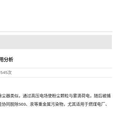
用分析
7545次
除尘器类似，通过高压电场使粉尘颗粒与雾滴荷电，随后被捕
协同脱除SO3、汞等重金属污染物，尤其适用于燃煤电厂、