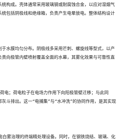
系统构成。壳体通常采用玻璃钢或耐腐蚀合金，以应对湿烟气
系统包括阴极线和绝缘箱，负责产生电晕放电。整体结构设计
利于水膜均匀分布。阴极线多采用芒刺、螺旋线等型式，以产
负责向极管内壁喷射覆盖全面的水幕，其雾化效果与可靠性直
滴荷电；荷电粒子在电场力作用下向阳极管壁迁移；与此同
灰斗排出。这一“电捕集”与“水冲洗”的协同作用，是其实现
囱白雾治理的终端精处理设备。同时，在钢铁烧结、玻璃、化