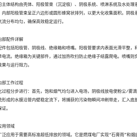
的主体结构由壳体、阳极管束（沉淀极）、阴极系统、喷淋系统及水处理
。内部阳极管束呈正六边形或圆形蜂窝状排列，以更大化收集面积。阴极
气流分布均匀，确保高效稳定运行。
内部配件详解
配件包括阳极管、阴极线、绝缘箱和喷嘴。阳极管要求内表面光滑平整，
晕电流。绝缘箱为关键部件，通过加热吹扫防止绝缘子结露爬电。喷嘴则
效果与运行阻力。
内部工作过程
化过程分步进行：首先，饱和烟气均匀进入电场，阴极线放电使粉尘/雾
统形成的水膜沿管内壁稳定流下，将捕获的污染物瞬间冲刷带走，汇入底部
保证。
应用领域
广泛应用于需要高标准超低排放的领域。它是燃煤电厂实现“石膏雨”和烟