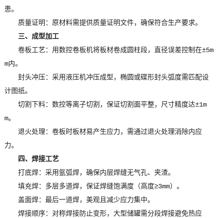
患。
质量证明：原材料需提供质量证明文件，确保符合生产要求。
三、成型加工
卷板工艺：用数控卷板机将板材卷成圆柱段，直径误差控制在±5m
m内。
封头冲压：采用液压机冲压成型，椭圆或碟形封头弧度需匹配设
计图纸。
切割下料：数控等离子切割，保证切割面平整，尺寸精度达±1m
m。
退火处理：卷板时板材易产生应力，需通过退火处理消除内应
力。
四、焊接工艺
打底焊：采用氩弧焊，确保内层焊缝无气孔、夹渣。
填充焊：多层多道焊，保证焊缝饱满度（高度≥3mm）。
盖面焊：最后一道焊，美观且减少应力集中。
焊接顺序：对称焊接防止变形，大型储罐需分段焊接避免热应