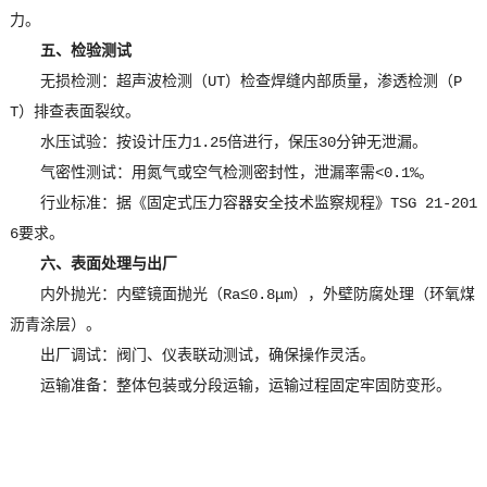
力。
五、检验测试
无损检测：超声波检测（UT）检查焊缝内部质量，渗透检测（P
T）排查表面裂纹。
水压试验：按设计压力1.25倍进行，保压30分钟无泄漏。
气密性测试：用氮气或空气检测密封性，泄漏率需<0.1%。
行业标准：据《固定式压力容器安全技术监察规程》TSG 21-201
6要求。
六、表面处理与出厂
内外抛光：内壁镜面抛光（Ra≤0.8μm），外壁防腐处理（环氧煤
沥青涂层）。
出厂调试：阀门、仪表联动测试，确保操作灵活。
运输准备：整体包装或分段运输，运输过程固定牢固防变形。