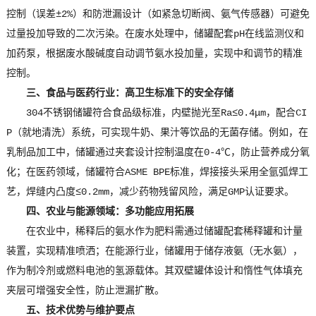
控制（误差±2%）和防泄漏设计（如紧急切断阀、氨气传感器）可避免
过量投加导致的二次污染。在废水处理中，储罐配套pH在线监测仪和
加药泵，根据废水酸碱度自动调节氨水投加量，实现中和调节的精准
控制。
三、食品与医药行业：高卫生标准下的安全存储
304不锈钢储罐符合食品级标准，内壁抛光至Ra≤0.4μm，配合CI
P（就地清洗）系统，可实现牛奶、果汁等饮品的无菌存储。例如，在
乳制品加工中，储罐通过夹套设计控制温度在0-4℃，防止营养成分氧
化；在医药领域，储罐符合ASME BPE标准，焊接接头采用全氩弧焊工
艺，焊缝内凸度≤0.2mm，减少药物残留风险，满足GMP认证要求。
四、农业与能源领域：多功能应用拓展
在农业中，稀释后的氨水作为肥料需通过储罐配套稀释罐和计量
装置，实现精准喷洒；在能源行业，储罐用于储存液氨（无水氨），
作为制冷剂或燃料电池的氢源载体。其双壁罐体设计和惰性气体填充
夹层可增强安全性，防止泄漏扩散。
五、技术优势与维护要点