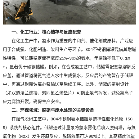
一、化工行业：核心储存与反应配套
在化工生产中，氨水作为重要的中和剂、催化剂或原料，广泛应
用于合成氨、化肥制造、染料生产等环节。304不锈钢储罐凭借其耐碱
性特性，可长期稳定储存浓度25%-30%的氨水，年腐蚀率低于0.1m
m，显著优于碳钢储罐。例如，在合成氨工艺中，储罐需配套氨溶解反
应釜，通过管道将氨气通入水中生成氨水，反应后的产物暂存于储罐
中，再通过耐腐蚀离心泵输送至后续工序。此外，储罐的密封设计
（如双道法兰连接、聚四氟乙烯垫片）可防止氨气挥发，避免氯离子
应力腐蚀开裂，确保生产安全。
二、环保领域：脱硝与废水处理的关键设备
在烟气脱硝工艺中，304不锈钢氨水储罐是选择性催化还原（SC
R）系统的核心组件。储罐通过计量泵将氨水雾化后喷入脱硝塔，与氮
氧化物（NOx）发生还原反应，脱硝效率可达90%以上。其高精度流量