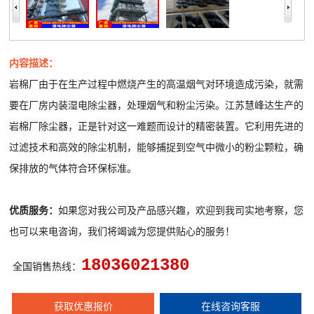
内容描述：
岩棉厂由于在生产过程中燃烧产生的高温烟气对环境造成污染，就需
要在厂房内装湿电除尘器，处理烟气和粉尘污染。江苏慧峰达生产的
岩棉厂除尘器，正是针对这一难题而设计的精密装置。它利用先进的
过滤技术和高效的除尘机制，能够捕捉到空气中微小的粉尘颗粒，确
保排放的气体符合环保标准。
优质服务：
如果您对我公司及产品感兴趣，欢迎到我司实地考察，您
也可以来电咨询，我们将竭诚为您提供贴心的服务！
18036021380
全国销售热线：
获取优惠报价
在线咨询客服