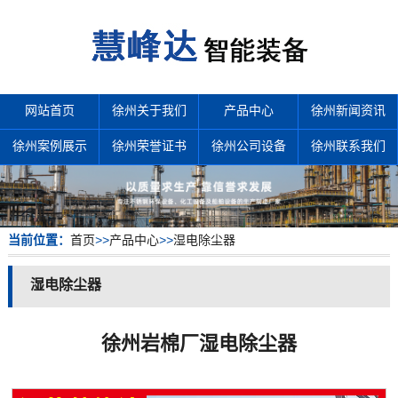
网站首页
徐州关于我们
产品中心
徐州新闻资讯
徐州案例展示
徐州荣誉证书
徐州公司设备
徐州联系我们
当前位置：
首页
>>
产品中心
>>
湿电除尘器
湿电除尘器
徐州岩棉厂湿电除尘器