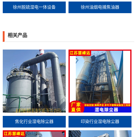
徐州脱硫湿电一体设备
徐州油烟电捕焦油器
相关产品
焦化行业湿电除尘器
印染行业湿电除尘器