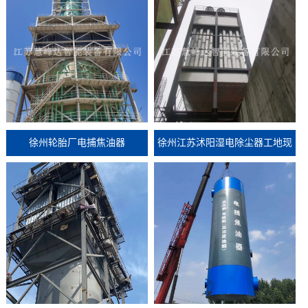
徐州轮胎厂电捕焦油器
徐州江苏沭阳湿电除尘器工地现
场