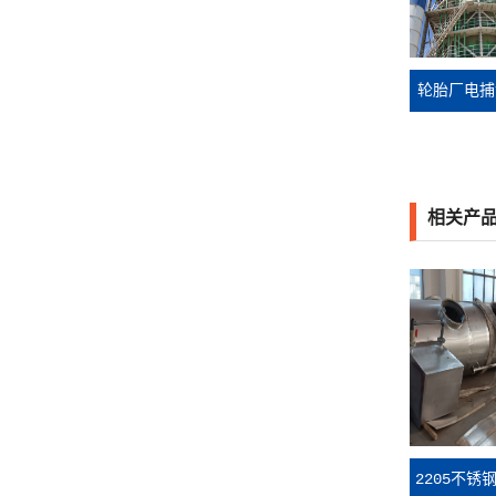
轮胎厂电捕
相关产
2205不锈