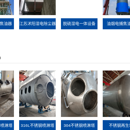
焦油器
江苏沭阳湿电除尘器
脱硫湿电一体设备
油烟电捕焦
工地现场
品
钢喷淋塔
316L不锈钢喷淋塔
304不锈钢喷淋塔
不锈钢再生