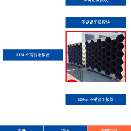
蜂窝阳极模块
不锈钢阳极模块
316L不锈钢阳极管
300mm不锈钢阳极管