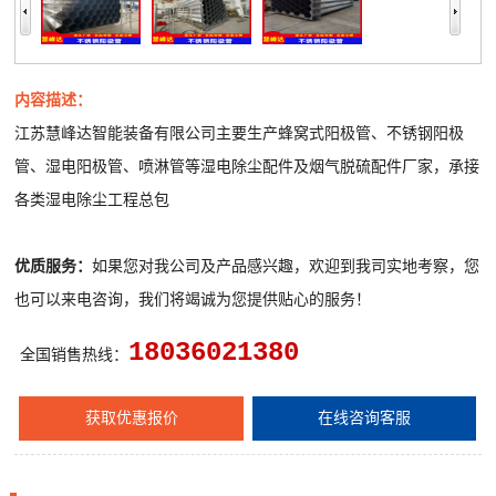
内容描述：
江苏慧峰达智能装备有限公司主要生产蜂窝式阳极管、不锈钢阳极
管、湿电阳极管、喷淋管等湿电除尘配件及烟气脱硫配件厂家，承接
各类湿电除尘工程总包
优质服务：
如果您对我公司及产品感兴趣，欢迎到我司实地考察，您
也可以来电咨询，我们将竭诚为您提供贴心的服务！
18036021380
全国销售热线：
获取优惠报价
在线咨询客服