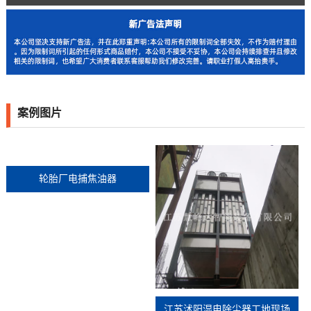
案例图片
轮胎厂电捕焦油器
江苏沭阳湿电除尘器工地现场