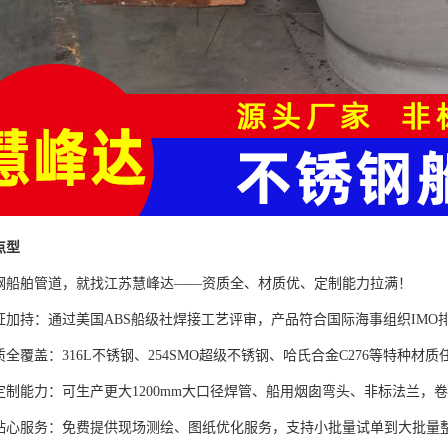
点型
钢船舶管道，就找江苏慧峰达——资质全、材质优、定制能力拉满！
证加持‌：通过美国ABS船级社焊接工艺评审，产品符合国际海事组织IM
质全覆盖‌：316L不锈钢、254SMO超级不锈钢、哈氏合金C276等特
定制能力‌：可生产更大1200mm大口径焊管、船用烟囱弯头、非标法兰
贴心服务‌：免费提供现场测绘、图纸优化服务，支持小批量试单到大批量