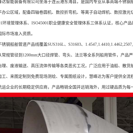
峰达智能装备有限公司坐落于连云港东海县，是国内专业从事高端不锈钢船
0平办公区域，配备四轴卷圆机、数控折弯机、等离子自动焊机、数控激光切
4001环境管理体系、ISO45001职业健康安全管理体系三体系认证，核
国际市场准入资质。
钢船舶管道产品线覆盖SUS316L、S31603、1.4547,1.4410,1.4462,250
从常规管径到1200mm大口径焊管、弯头、法兰等全系列船用管件，产品
治理、废液输送、高压流体传输等各类恶劣工况，广泛应用于油船、散货
加工、来图定制到免费现场测绘、专属图纸设计，慧峰达为客户提供全流
航运企业的长期稳定供应商，产品畅销全国并远销海外，用过硬品质为每