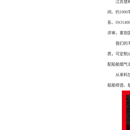
江苏慧
间、约100
系、ISO1
评审，拿到
我们的不锈
质，可定制
配船舶烟气
从来料
船舶修造、