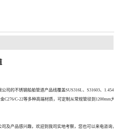
道
限公司
的不锈钢船舶管道产品线覆盖SUS316L、S31603、
1.4547,1.4410,1.
合金C276/C-22等多种高端材质，可定制从常规管径到1200mm大口径焊
公司及产品感兴趣，欢迎到我司实地考察，您也可以来电咨询，我们将竭