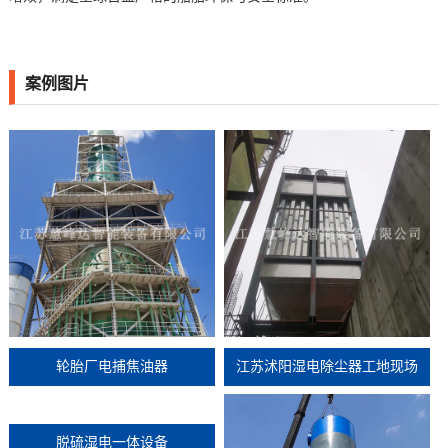
案例图片
轮胎厂电捕焦油器
江苏沭阳湿电除尘器工地现场
脱硫湿电一体设备