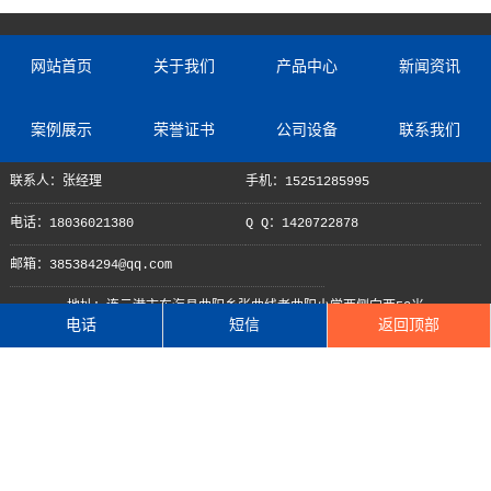
网站首页
关于我们
产品中心
新闻资讯
案例展示
荣誉证书
公司设备
联系我们
联系人：张经理
手机：15251285995
电话：18036021380
Q Q：1420722878
邮箱：385384294@qq.com
地址：连云港市东海县曲阳乡张曲线老曲阳小学西侧向西50米
电话
短信
返回顶部
Copyright © 2022 江苏慧峰达智能装备有限公司
苏ICP备2022048147号-1
苏公网安备 32072202010498号
XML地图