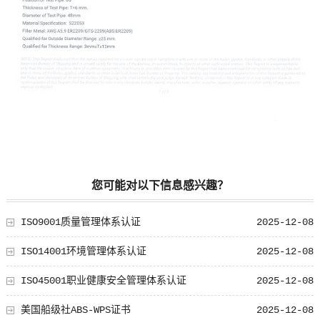
您可能对以下信息感兴趣？
ISO9001质量管理体系认证
2025-12-08
ISO14001环境管理体系认证
2025-12-08
ISO45001职业健康安全管理体系认证
2025-12-08
美国船级社ABS-WPS证书
2025-12-08