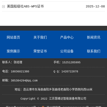
美国船级社ABS-WPS证书
2025-12-08
网站首页
关于我们
产品中心
新闻资讯
案例展示
荣誉证书
公司设备
联系我们
联系人：张经理
手机：15251285995
电话：18036021380
Q Q：1420722878
邮箱：385384294@qq.com
地址：连云港市东海县曲阳乡张曲线老曲阳小学西侧向西50米
Copyright © 2022 江苏慧峰达智能装备有限公司