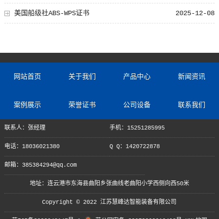
美国船级社ABS-WPS证书
2025-12-08
网站首页
关于我们
产品中心
新闻资讯
案例展示
荣誉证书
公司设备
联系我们
联系人：张经理
手机：15251285995
电话：18036021380
Q Q：1420722878
邮箱：385384294@qq.com
地址：连云港市东海县曲阳乡张曲线老曲阳小学西侧向西50米
Copyright © 2022 江苏慧峰达智能装备有限公司