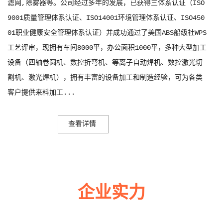
滤网,除雾器等。公司经过多年的发展，已获得三体系认证（ISO
9001质量管理体系认证、ISO14001环境管理体系认证、ISO450
01职业健康安全管理体系认证）并成功通过了美国ABS船级社WPS
工艺评审，现拥有车间8000平，办公面积1000平，多种大型加工
设备（四轴卷圆机、数控折弯机、等离子自动焊机、数控激光切
割机、激光焊机），拥有丰富的设备加工和制造经验，可为各类
客户提供来料加工...
查看详情
企业实力
多年来诚信服务每一位客户，以至诚用心，缔造优良品质。