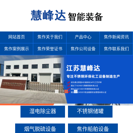
网站首页
焦作关于我们
产品中心
焦作新闻资讯
焦作案例展示
焦作荣誉证书
焦作公司设备
焦作联系我们
产品中心
多年来诚信服务每一位客户，以至诚用心，缔造优良品质。
湿电除尘器
不锈钢储罐
烟气脱硫设备
焦作船舶设备