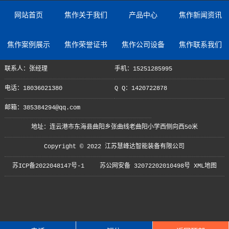
网站首页
焦作关于我们
产品中心
焦作新闻资讯
焦作案例展示
焦作荣誉证书
焦作公司设备
焦作联系我们
联系人：张经理
手机：15251285995
电话：18036021380
Q Q：1420722878
邮箱：385384294@qq.com
地址：连云港市东海县曲阳乡张曲线老曲阳小学西侧向西50米
Copyright © 2022 江苏慧峰达智能装备有限公司
苏ICP备2022048147号-1
苏公网安备 32072202010498号
XML地图