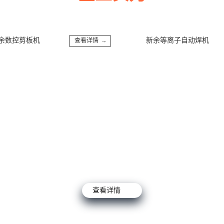
多年来诚信服务每一位客户，以至诚用心，缔造优良品质。
数控剪板机
新余等离子自动焊机
查看详情 →
查看详情