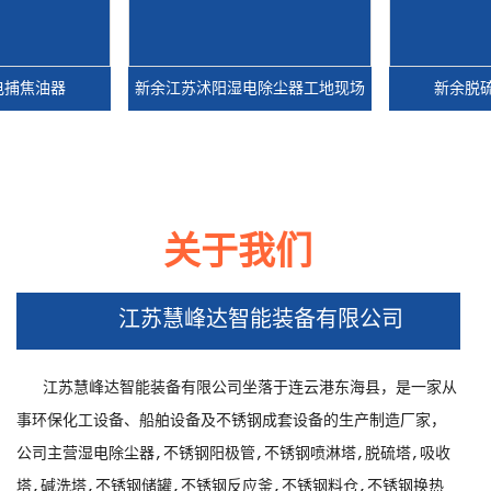
焦油器
新余江苏沭阳湿电除尘器工地现场
新余脱硫湿
关于我们
焦油器
新余江苏沭阳湿电除尘器工地现场
新余脱硫湿
焦油器
江苏慧峰达智能装备有限公司
江苏慧峰达智能装备有限公司坐落于连云港东海县，是一家从
事环保化工设备、船舶设备及不锈钢成套设备的生产制造厂家，
公司主营湿电除尘器,不锈钢阳极管,不锈钢喷淋塔,脱硫塔,吸收
塔,碱洗塔,不锈钢储罐,不锈钢反应釜,不锈钢料仓,不锈钢换热