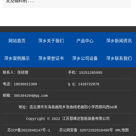
发及辅料制...
网站首页
萍乡关于我们
产品中心
萍乡新闻资讯
萍乡案例展示
萍乡荣誉证书
萍乡公司设备
萍乡联系我们
联系人：张经理
手机：15251285995
电话：18036021380
Q Q：1420722878
邮箱：385384294@qq.com
地址：连云港市东海县曲阳乡张曲线老曲阳小学西侧向西50米
Copyright © 2022 江苏慧峰达智能装备有限公司
苏ICP备2022048147号-1
苏公网安备 32072202010498号
XML地图