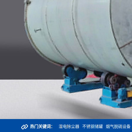
热门关键词：
湿电除尘器
不锈钢储罐
烟气脱硫设备