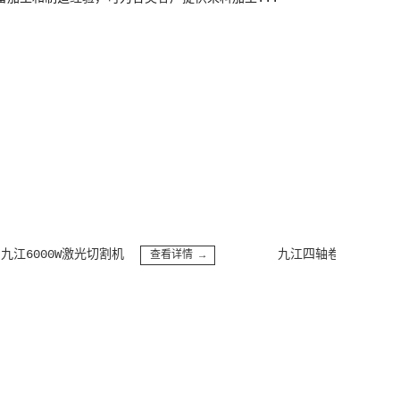
000W激光切割机
九江四轴卷圆机
查看详情 →
查