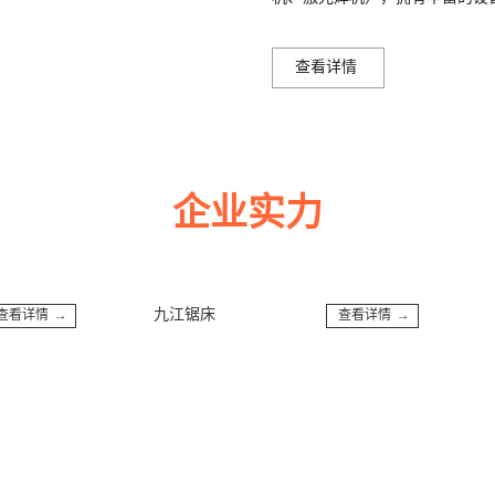
查看详情
企业实力
多年来诚信服务每一位客户，以至诚用心，缔造优良品质。
九江锯床
九江6
 →
查看详情 →