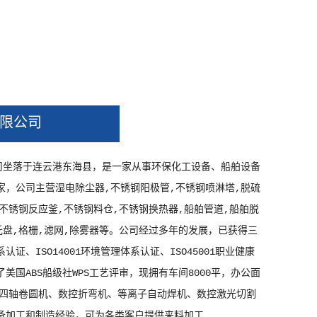
限公司
司坐落于连云港东海县，是一家从事环保化工设备、船舶设备
家，公司主营湿电除尘器,不锈钢阳极管,不锈钢喷淋塔,脱硫
,不锈钢反应釜,不锈钢料仓,不锈钢换热器,船舶管道,船舶脱
托盘,格栅,滤网,除雾器等。公司经过多年的发展，已获得三
系认证、ISO14001环境管理体系认证、ISO45001职业健康
美国ABS船级社WPS工艺评审，现拥有车间8000平，办公面
（四轴卷圆机、数控折弯机、等离子自动焊机、数控激光切割
备加工和制造经验，可为各类客户提供来料加工...