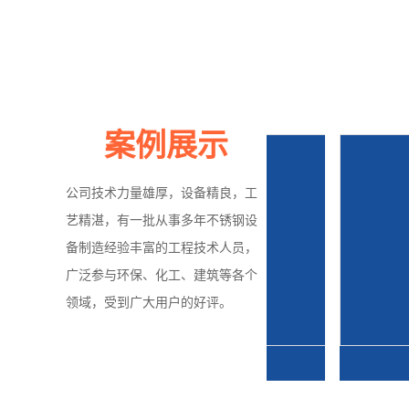
案例展示
公司技术力量雄厚，设备精良，工
艺精湛，有一批从事多年不锈钢设
备制造经验丰富的工程技术人员，
广泛参与环保、化工、建筑等各个
领域，受到广大用户的好评。
九江脱硫湿电一体设备
九江油烟