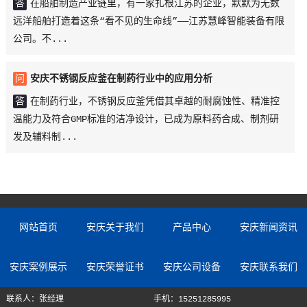
答
在船舶制造产业链里，有一家扎根江苏的企业，默默为无数
远洋船舶打造着这条“看不见的生命线”——江苏慧峰智能装备有限
公司。不...
问
安庆不锈钢反应釜在制药行业中的应用分析
答
在制药行业，不锈钢反应釜凭借其卓越的耐腐蚀性、精准控
温能力及符合GMP标准的洁净设计，已成为原料药合成、制剂研
发及辅料制...
网站首页
安庆关于我们
产品中心
安庆新闻资讯
安庆案例展示
安庆荣誉证书
安庆公司设备
安庆联系我们
联系人：张经理
手机：15251285995