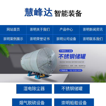
网站首页
崇明关于我们
产品中心
崇明新闻资讯
崇明案例展示
崇明荣誉证书
崇明公司设备
崇明联系我们
产品中心
多年来诚信服务每一位客户，以至诚用心，缔造优良品质。
湿电除尘器
不锈钢储罐
烟气脱硫设备
崇明船舶设备