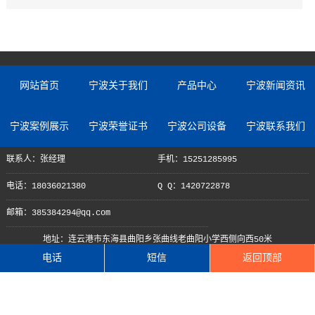
网站首页
宁波关于我们
产品中心
宁波新闻资讯
宁波案例展示
宁波荣誉证书
宁波公司设备
宁波联系我们
联系人：张经理
手机：15251285995
电话：18036021380
Q Q：1420722878
邮箱：385384294@qq.com
地址：连云港市东海县曲阳乡张曲线老曲阳小学西侧向西50米
电话
短信
返回顶部
Copyright © 2022 江苏慧峰达智能装备有限公司
苏ICP备2022048147号-1
苏公网安备 32072202010498号
XML地图