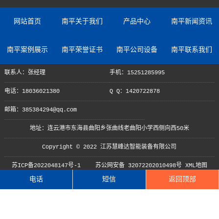
网站首页
南平关于我们
产品中心
南平新闻资讯
南平案例展示
南平荣誉证书
南平公司设备
南平联系我们
联系人：张经理
手机：15251285995
电话：18036021380
Q Q：1420722878
邮箱：385384294@qq.com
地址：连云港市东海县曲阳乡张曲线老曲阳小学西侧向西50米
Copyright © 2022 江苏慧峰达智能装备有限公司
苏ICP备2022048147号-1
苏公网安备 32072202010498号
XML地图
电话
短信
返回顶部