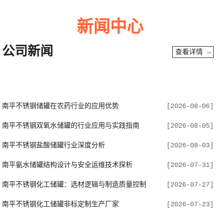
新闻中心
公司新闻
查看详情 →
南平四轴卷圆机
查看详情 →
南平不锈钢储罐在农药行业的应用优势
[2026-08-06]
南平不锈钢双氧水储罐的行业应用与实践指南
[2026-08-05]
南平不锈钢盐酸储罐行业深度分析
[2026-08-03]
南平氨水储罐结构设计与安全运维技术探析
[2026-07-31]
南平不锈钢化工储罐：选材逻辑与制造质量控制
[2026-07-27]
南平数控折弯机
查看详情 →
南平不锈钢化工储罐非标定制生产厂家
[2026-07-23]