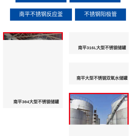
南平不锈钢反应釜
不锈钢阳极管
南平316L大型不锈钢储罐
南平大型不锈钢双氧水储罐
南平304大型不锈钢储罐