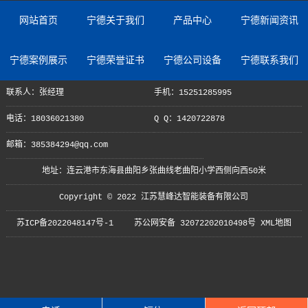
网站首页
宁德关于我们
产品中心
宁德新闻资讯
宁德案例展示
宁德荣誉证书
宁德公司设备
宁德联系我们
联系人：张经理
手机：15251285995
电话：18036021380
Q Q：1420722878
邮箱：385384294@qq.com
地址：连云港市东海县曲阳乡张曲线老曲阳小学西侧向西50米
Copyright © 2022 江苏慧峰达智能装备有限公司
苏ICP备2022048147号-1
苏公网安备 32072202010498号
XML地图