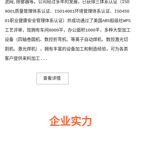
滤网,除雾器等。公司经过多年的发展，已获得三体系认证（ISO
9001质量管理体系认证、ISO14001环境管理体系认证、ISO450
01职业健康安全管理体系认证）并成功通过了美国ABS船级社WPS
工艺评审，现拥有车间8000平，办公面积1000平，多种大型加工
设备（四轴卷圆机、数控折弯机、等离子自动焊机、数控激光切
割机、激光焊机），拥有丰富的设备加工和制造经验，可为各类
客户提供来料加工...
查看详情
企业实力
多年来诚信服务每一位客户，以至诚用心，缔造优良品质。