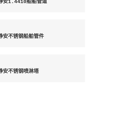
静安1.4410船舶管道
静安不锈钢船舶管件
静安不锈钢喷淋塔