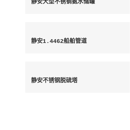
静安大型不锈钢氨水储罐
静安1.4462船舶管道
静安不锈钢脱硫塔