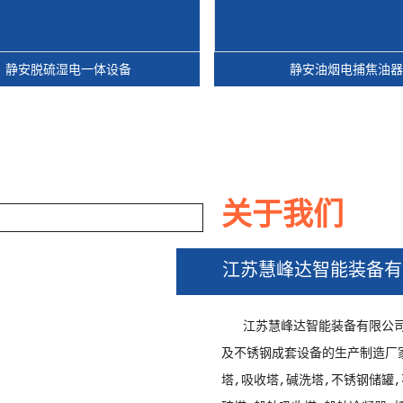
硫湿电一体设备
静安油烟电捕焦油器
关于我们
江苏慧峰达智能装备有
硫湿电一体设备
静安油烟电捕焦油器
江苏慧峰达智能装备有限公
及不锈钢成套设备的生产制造厂
塔,吸收塔,碱洗塔,不锈钢储罐