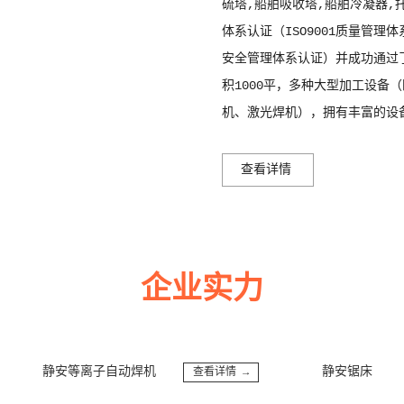
硫塔,船舶吸收塔,船舶冷凝器,
体系认证（ISO9001质量管理体
安全管理体系认证）并成功通过了
积1000平，多种大型加工设备
机、激光焊机），拥有丰富的设
查看详情
企业实力
多年来诚信服务每一位客户，以至诚用心，缔造优良品质。
静安等离子自动焊机
静安锯床
查看详情 →