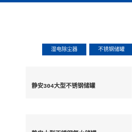
湿电除尘器
不锈钢储罐
静安304大型不锈钢储罐