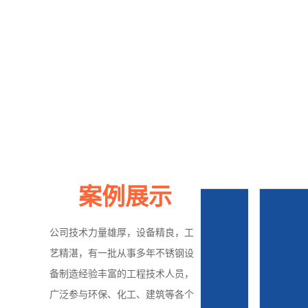
案例展示
公司技术力量雄厚，设备精良，工
艺精湛，有一批从事多年不锈钢设
备制造经验丰富的工程技术人员，
广泛参与环保、化工、建筑等各个