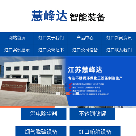
网站首页
虹口关于我们
产品中心
虹口新闻资讯
虹口案例展示
虹口荣誉证书
虹口公司设备
虹口联系我们
产品中心
多年来诚信服务每一位客户，以至诚用心，缔造优良品质。
湿电除尘器
不锈钢储罐
烟气脱硫设备
虹口船舶设备