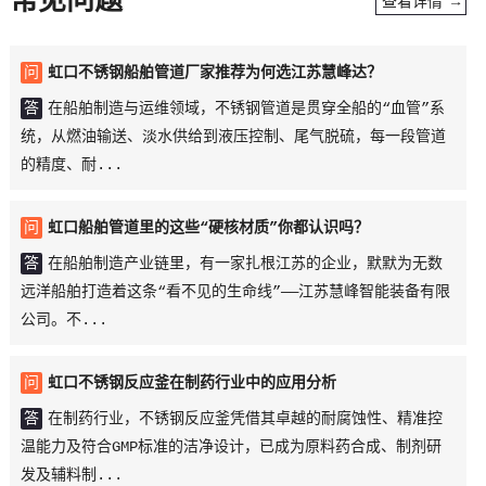
常见问题
查看详情 →
问
虹口不锈钢船舶管道厂家推荐为何选江苏慧峰达？
答
在船舶制造与运维领域，不锈钢管道是贯穿全船的“血管”系
统，从燃油输送、淡水供给到液压控制、尾气脱硫，每一段管道
的精度、耐...
问
虹口船舶管道里的这些“硬核材质”你都认识吗？
答
在船舶制造产业链里，有一家扎根江苏的企业，默默为无数
远洋船舶打造着这条“看不见的生命线”——江苏慧峰智能装备有限
公司。不...
问
虹口不锈钢反应釜在制药行业中的应用分析
答
在制药行业，不锈钢反应釜凭借其卓越的耐腐蚀性、精准控
温能力及符合GMP标准的洁净设计，已成为原料药合成、制剂研
发及辅料制...