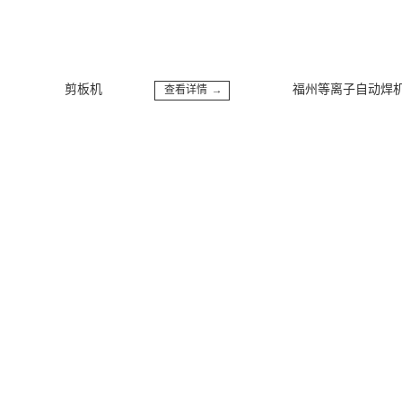
州数控剪板机
福州等离子自动焊机
查看详情 →