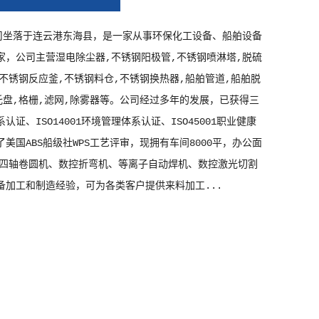
司坐落于连云港东海县，是一家从事环保化工设备、船舶设备
家，公司主营湿电除尘器,不锈钢阳极管,不锈钢喷淋塔,脱硫
,不锈钢反应釜,不锈钢料仓,不锈钢换热器,船舶管道,船舶脱
托盘,格栅,滤网,除雾器等。公司经过多年的发展，已获得三
系认证、ISO14001环境管理体系认证、ISO45001职业健康
美国ABS船级社WPS工艺评审，现拥有车间8000平，办公面
（四轴卷圆机、数控折弯机、等离子自动焊机、数控激光切割
备加工和制造经验，可为各类客户提供来料加工...