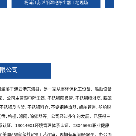
杨浦江苏沭阳湿电除尘器工地现场
杨浦脱硫湿电
限公司
司坐落于连云港东海县，是一家从事环保化工设备、船舶设备
家，公司主营湿电除尘器,不锈钢阳极管,不锈钢喷淋塔,脱硫
,不锈钢反应釜,不锈钢料仓,不锈钢换热器,船舶管道,船舶脱
托盘,格栅,滤网,除雾器等。公司经过多年的发展，已获得三
系认证、ISO14001环境管理体系认证、ISO45001职业健康
美国ABS船级社WPS工艺评审，现拥有车间8000平，办公面