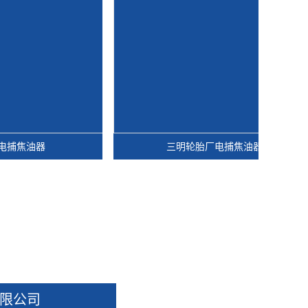
器
三明轮胎厂电捕焦油器
限公司