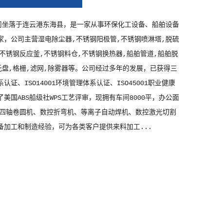
器
司坐落于连云港东海县，是一家从事环保化工设备、船舶设备
家，公司主营湿电除尘器,不锈钢阳极管,不锈钢喷淋塔,脱硫
,不锈钢反应釜,不锈钢料仓,不锈钢换热器,船舶管道,船舶脱
托盘,格栅,滤网,除雾器等。公司经过多年的发展，已获得三
系认证、ISO14001环境管理体系认证、ISO45001职业健康
美国ABS船级社WPS工艺评审，现拥有车间8000平，办公面
（四轴卷圆机、数控折弯机、等离子自动焊机、数控激光切割
备加工和制造经验，可为各类客户提供来料加工...