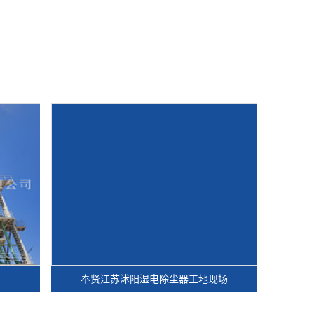
奉贤江苏沭阳湿电除尘器工地现场
奉贤脱