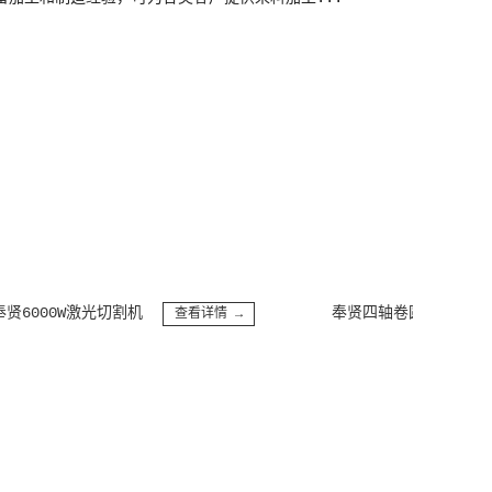
00W激光切割机
奉贤四轴卷圆机
查看详情 →
查看