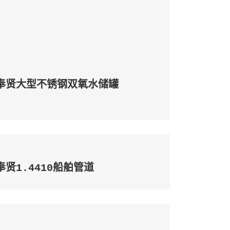
奉贤大型不锈钢双氧水储罐
奉贤1.4410船舶管道