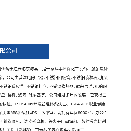
限公司
司坐落于连云港东海县，是一家从事环保化工设备、船舶设备
家，公司主营湿电除尘器,不锈钢阳极管,不锈钢喷淋塔,脱硫
,不锈钢反应釜,不锈钢料仓,不锈钢换热器,船舶管道,船舶脱
托盘,格栅,滤网,除雾器等。公司经过多年的发展，已获得三
系认证、ISO14001环境管理体系认证、ISO45001职业健康
美国ABS船级社WPS工艺评审，现拥有车间8000平，办公面
（四轴卷圆机、数控折弯机、等离子自动焊机、数控激光切割
备加工和制造经验，可为各类客户提供来料加工...