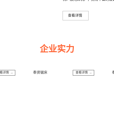
查看详情
企业实力
多年来诚信服务每一位客户，以至诚用心，缔造优良品质。
奉贤锯床
奉贤60
→
查看详情 →