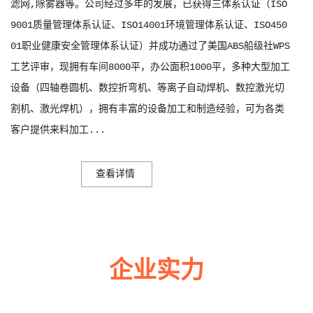
滤网,除雾器等。公司经过多年的发展，已获得三体系认证（ISO
9001质量管理体系认证、ISO14001环境管理体系认证、ISO450
01职业健康安全管理体系认证）并成功通过了美国ABS船级社WPS
工艺评审，现拥有车间8000平，办公面积1000平，多种大型加工
设备（四轴卷圆机、数控折弯机、等离子自动焊机、数控激光切
割机、激光焊机），拥有丰富的设备加工和制造经验，可为各类
客户提供来料加工...
查看详情
企业实力
多年来诚信服务每一位客户，以至诚用心，缔造优良品质。