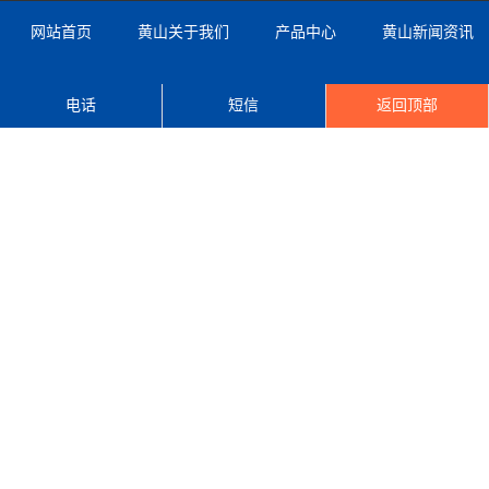
网站首页
黄山关于我们
产品中心
黄山新闻资讯
黄山案例展示
黄山荣誉证书
黄山公司设备
黄山联系我们
电话
短信
返回顶部
联系人：张经理
手机：15251285995
电话：18036021380
Q Q：1420722878
邮箱：385384294@qq.com
地址：连云港市东海县曲阳乡张曲线老曲阳小学西侧向西50米
Copyright © 2022 江苏慧峰达智能装备有限公司
苏ICP备2022048147号-1
苏公网安备 32072202010498号
XML地图