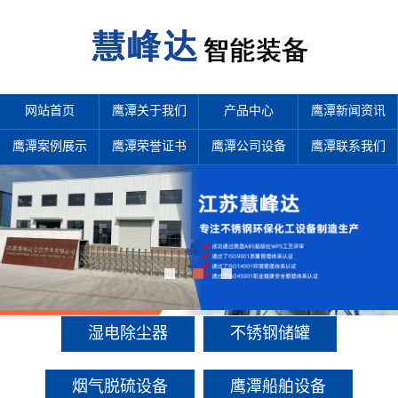
网站首页
鹰潭关于我们
产品中心
鹰潭新闻资讯
鹰潭案例展示
鹰潭荣誉证书
鹰潭公司设备
鹰潭联系我们
产品中心
多年来诚信服务每一位客户，以至诚用心，缔造优良品质。
湿电除尘器
不锈钢储罐
烟气脱硫设备
鹰潭船舶设备