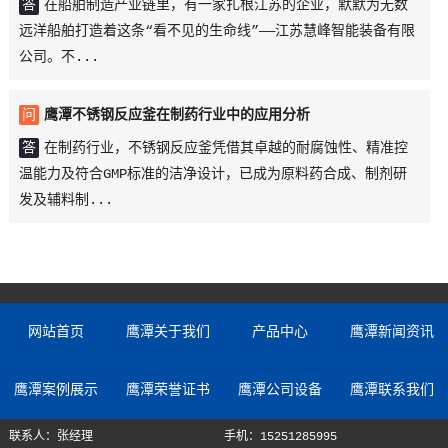
答
在船舶制造产业链里，有一家扎根江苏的企业，默默为无数
远洋船舶打造着这条“看不见的生命线”——江苏慧峰智能装备有限
公司。不...
问
鹰潭不锈钢反应釜在制药行业中的应用分析
答
在制药行业，不锈钢反应釜凭借其卓越的耐腐蚀性、精准控
温能力及符合GMP标准的洁净设计，已成为原料药合成、制剂研
发及辅料制...
网站首页
鹰潭关于我们
产品中心
鹰潭新闻资讯
鹰潭案例展示
鹰潭荣誉证书
鹰潭公司设备
鹰潭联系我们
联系人：张经理
手机：15251285995